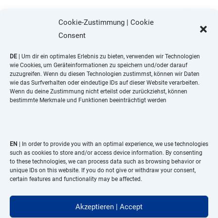
Cookie-Zustimmung | Cookie
Consent
DE
| Um dir ein optimales Erlebnis zu bieten, verwenden wir Technologien
wie Cookies, um Geräteinformationen zu speichern und/oder darauf
zuzugreifen. Wenn du diesen Technologien zustimmst, können wir Daten
wie das Surfverhalten oder eindeutige IDs auf dieser Website verarbeiten.
Wenn du deine Zustimmung nicht erteilst oder zurückziehst, können
bestimmte Merkmale und Funktionen beeinträchtigt werden
Pleitner Verpackungsmanagement GmbH

EN
| In order to provide you with an optimal experience, we use technologies
Hohn 26a
such as cookies to store and/or access device information. By consenting
53578 Windhagen
to these technologies, we can process data such as browsing behavior or
unique IDs on this website. If you do not give or withdraw your consent,
certain features and functionality may be affected.
+49 2645 – 9741194

Akzeptieren | Accept
info@bag-handling.de
